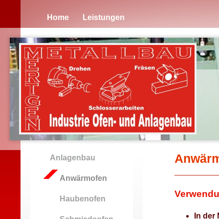
Home
Leistungen
Anwärm
Anlagenbau
Anwärmofen
Verwendu
Haubenofen
In der