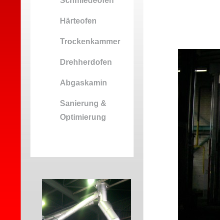
Schmiedeofen
Härteofen
Trockenkammer
Drehherdofen
Abgaskamin
Sanierung &
Optimierung