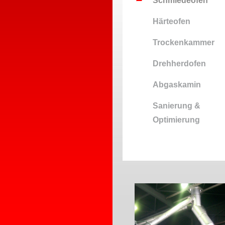
Schmiedeofen
Härteofen
Trockenkammer
Drehherdofen
Abgaskamin
Sanierung &
Optimierung