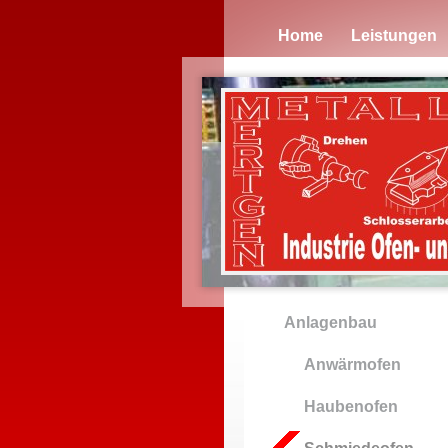
Home
Leistungen
Anlagenbau
Anwärmofen
Haubenofen