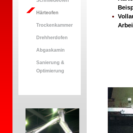
Schmiedeofen
Beis
Härteofen
Volla
Arbei
Trockenkammer
Drehherdofen
Abgaskamin
Sanierung &
Optimierung