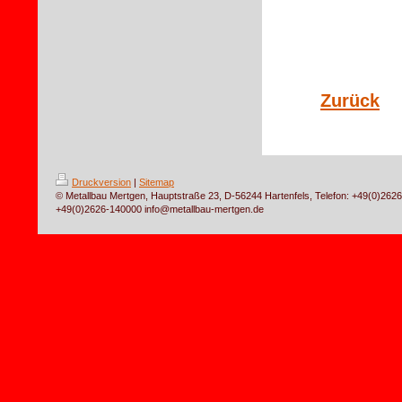
Zurück
Druckversion
|
Sitemap
© Metallbau Mertgen, Hauptstraße 23, D-56244 Hartenfels, Telefon: +49(0)262
+49(0)2626-140000 info@metallbau-mertgen.de